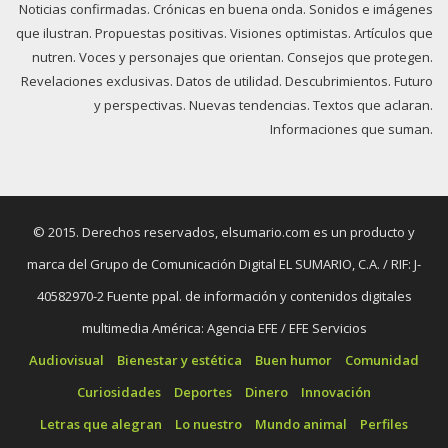
Noticias confirmadas. Crónicas en buena onda. Sonidos e imágenes
que ilustran. Propuestas positivas. Visiones optimistas. Artículos que
nutren. Voces y personajes que orientan. Consejos que protegen.
Revelaciones exclusivas. Datos de utilidad. Descubrimientos. Futuro
y perspectivas. Nuevas tendencias. Textos que aclaran.
Informaciones que suman.
© 2015. Derechos reservados, elsumario.com es un producto y
marca del Grupo de Comunicación Digital EL SUMARIO, C.A. / RIF: J-
40582970-2 Fuente ppal. de información y contenidos digitales
multimedia América: Agencia EFE / EFE Servicios
Audiovisual
Bienestar y estética
Buen humor
Comunidad
Curiosidades
Deportes
Dinero
Innovación
Letras que alegran
Lo nuestro
Mundo animal
Perfiles