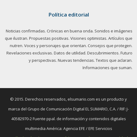
Política editorial
Noticias confirmadas. Crónicas en buena onda. Sonidos e imágenes
que ilustran. Propuestas positivas. Visiones optimistas. Artículos que
nutren. Voces y personajes que orientan. Consejos que protegen.
Revelaciones exclusivas. Datos de utilidad. Descubrimientos. Futuro
y perspectivas. Nuevas tendencias. Textos que aclaran.
Informaciones que suman.
© 2015. Derechos reservados, elsumario.com es un producto y
marca del Grupo de Comunicación Digital EL SUMARIO, C.A. / RIF: J-
40582970-2 Fuente ppal. de información y contenidos digitales
multimedia América: Agencia EFE / EFE Servicios