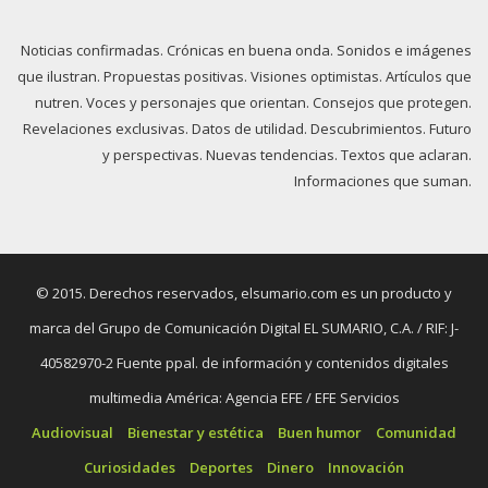
Noticias confirmadas. Crónicas en buena onda. Sonidos e imágenes
que ilustran. Propuestas positivas. Visiones optimistas. Artículos que
nutren. Voces y personajes que orientan. Consejos que protegen.
Revelaciones exclusivas. Datos de utilidad. Descubrimientos. Futuro
y perspectivas. Nuevas tendencias. Textos que aclaran.
Informaciones que suman.
© 2015. Derechos reservados, elsumario.com es un producto y
marca del Grupo de Comunicación Digital EL SUMARIO, C.A. / RIF: J-
40582970-2 Fuente ppal. de información y contenidos digitales
multimedia América: Agencia EFE / EFE Servicios
Audiovisual
Bienestar y estética
Buen humor
Comunidad
Curiosidades
Deportes
Dinero
Innovación