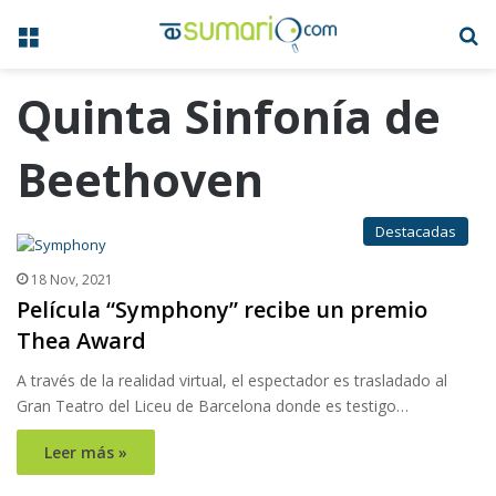
Menú
B
Quinta Sinfonía de
Beethoven
Destacadas
18 Nov, 2021
Película “Symphony” recibe un premio
Thea Award
A través de la realidad virtual, el espectador es trasladado al
Gran Teatro del Liceu de Barcelona donde es testigo…
Leer más »