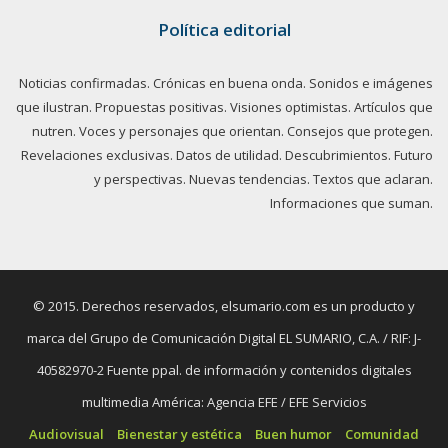
Política editorial
Noticias confirmadas. Crónicas en buena onda. Sonidos e imágenes
que ilustran. Propuestas positivas. Visiones optimistas. Artículos que
nutren. Voces y personajes que orientan. Consejos que protegen.
Revelaciones exclusivas. Datos de utilidad. Descubrimientos. Futuro
y perspectivas. Nuevas tendencias. Textos que aclaran.
Informaciones que suman.
© 2015. Derechos reservados, elsumario.com es un producto y
marca del Grupo de Comunicación Digital EL SUMARIO, C.A. / RIF: J-
40582970-2 Fuente ppal. de información y contenidos digitales
multimedia América: Agencia EFE / EFE Servicios
Audiovisual
Bienestar y estética
Buen humor
Comunidad