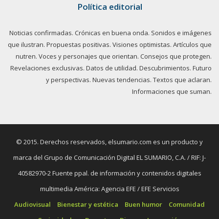
Política editorial
Noticias confirmadas. Crónicas en buena onda. Sonidos e imágenes
que ilustran. Propuestas positivas. Visiones optimistas. Artículos que
nutren. Voces y personajes que orientan. Consejos que protegen.
Revelaciones exclusivas. Datos de utilidad. Descubrimientos. Futuro
y perspectivas. Nuevas tendencias. Textos que aclaran.
Informaciones que suman.
© 2015. Derechos reservados, elsumario.com es un producto y
marca del Grupo de Comunicación Digital EL SUMARIO, C.A. / RIF: J-
40582970-2 Fuente ppal. de información y contenidos digitales
multimedia América: Agencia EFE / EFE Servicios
Audiovisual
Bienestar y estética
Buen humor
Comunidad