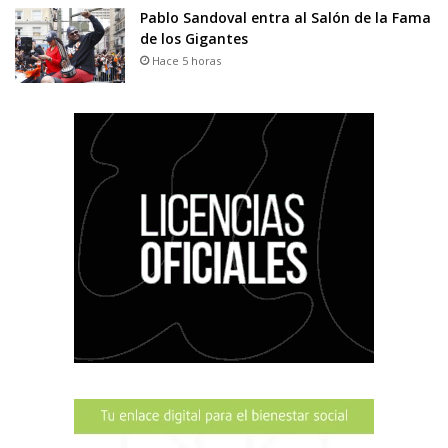
Pablo Sandoval entra al Salón de la Fama
de los Gigantes
Hace 5 horas