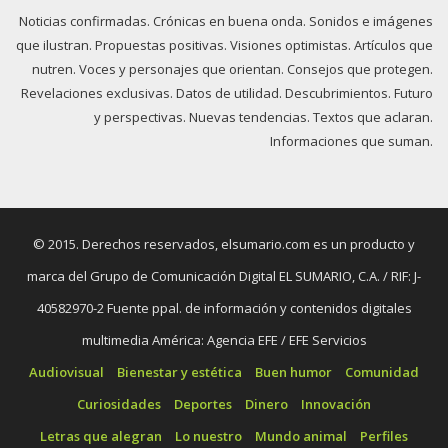
Noticias confirmadas. Crónicas en buena onda. Sonidos e imágenes
que ilustran. Propuestas positivas. Visiones optimistas. Artículos que
nutren. Voces y personajes que orientan. Consejos que protegen.
Revelaciones exclusivas. Datos de utilidad. Descubrimientos. Futuro
y perspectivas. Nuevas tendencias. Textos que aclaran.
Informaciones que suman.
© 2015. Derechos reservados, elsumario.com es un producto y
marca del Grupo de Comunicación Digital EL SUMARIO, C.A. / RIF: J-
40582970-2 Fuente ppal. de información y contenidos digitales
multimedia América: Agencia EFE / EFE Servicios
Audiovisual
Bienestar y estética
Buen humor
Comunidad
Curiosidades
Deportes
Dinero
Innovación
Letras que alegran
Lo nuestro
Mundo animal
Perfiles