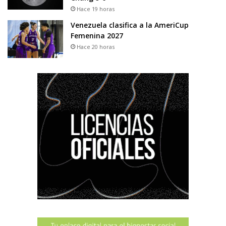
Hace 19 horas
Venezuela clasifica a la AmeriCup
Femenina 2027
Hace 20 horas