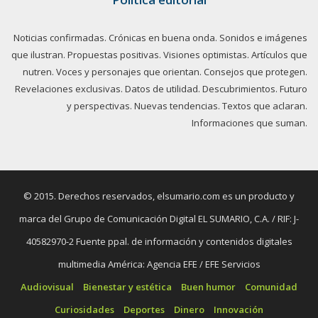
Noticias confirmadas. Crónicas en buena onda. Sonidos e imágenes
que ilustran. Propuestas positivas. Visiones optimistas. Artículos que
nutren. Voces y personajes que orientan. Consejos que protegen.
Revelaciones exclusivas. Datos de utilidad. Descubrimientos. Futuro
y perspectivas. Nuevas tendencias. Textos que aclaran.
Informaciones que suman.
© 2015. Derechos reservados, elsumario.com es un producto y
marca del Grupo de Comunicación Digital EL SUMARIO, C.A. / RIF: J-
40582970-2 Fuente ppal. de información y contenidos digitales
multimedia América: Agencia EFE / EFE Servicios
Audiovisual
Bienestar y estética
Buen humor
Comunidad
Curiosidades
Deportes
Dinero
Innovación