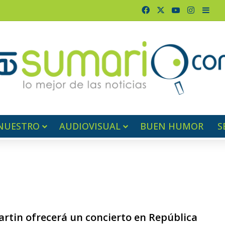
Facebook
X
YouTube
Instagr
Barr
NUESTRO
AUDIOVISUAL
BUEN HUMOR
S
artin ofrecerá un concierto en República