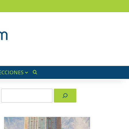
am
a lateral
ECCIONES
Buscar por
Buscar