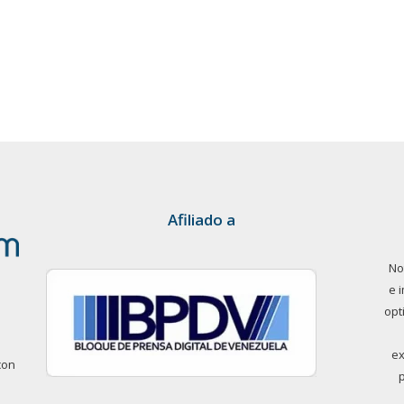
Afiliado a
No
e 
opt
ex
con