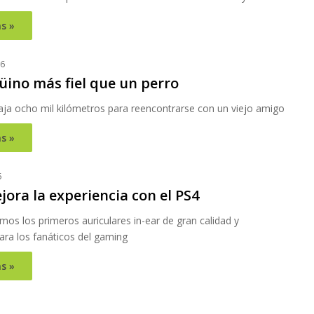
s »
16
üino más fiel que un perro
aja ocho mil kilómetros para reencontrarse con un viejo amigo
s »
5
ora la experiencia con el PS4
os los primeros auriculares in-ear de gran calidad y
ara los fanáticos del gaming
s »