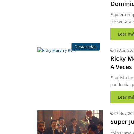
Domini
El puertorr
presentará s
Leer má
Destacadas
18 Abr, 202
Ricky Ma
A Veces
El artista b
pandemia, p
Leer má
07 Nov, 20
Super Ju
Esta nueva 