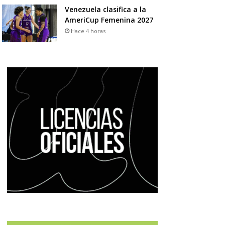
Venezuela clasifica a la
AmeriCup Femenina 2027
Hace 4 horas