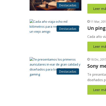
Destacadas
Leer má
11 Mar, 20
Un ping
Destacadas
Cada año vi
Leer má
18 Dic, 201
Sony mej
Destacadas
Te presentam
diseñados p
Leer má