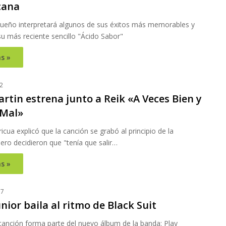
cana
iqueño interpretará algunos de sus éxitos más memorables y
u más reciente sencillo "Ácido Sabor"
s »
2
rtin estrena junto a Reik «A Veces Bien y
 Mal»
oricua explicó que la canción se grabó al principio de la
ero decidieron que "tenía que salir…
s »
17
nior baila al ritmo de Black Suit
canción forma parte del nuevo álbum de la banda: Play