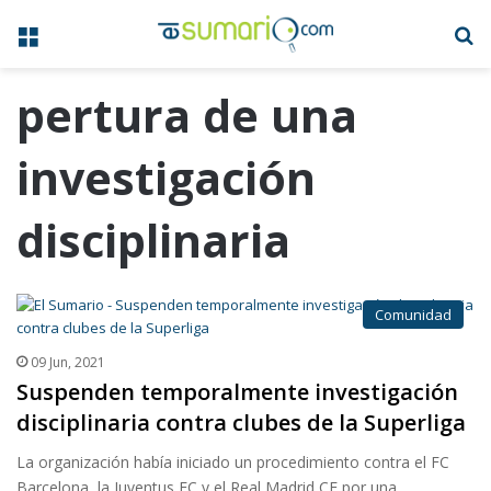
Menú
B
pertura de una
investigación
disciplinaria
Comunidad
09 Jun, 2021
Suspenden temporalmente investigación
disciplinaria contra clubes de la Superliga
La organización había iniciado un procedimiento contra el FC
Barcelona, la Juventus FC y el Real Madrid CF por una…