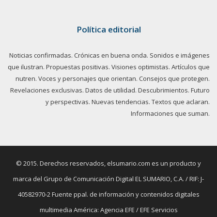
Política editorial
Noticias confirmadas. Crónicas en buena onda. Sonidos e imágenes
que ilustran. Propuestas positivas. Visiones optimistas. Artículos que
nutren. Voces y personajes que orientan. Consejos que protegen.
Revelaciones exclusivas. Datos de utilidad. Descubrimientos. Futuro
y perspectivas. Nuevas tendencias. Textos que aclaran.
Informaciones que suman.
© 2015. Derechos reservados, elsumario.com es un producto y
marca del Grupo de Comunicación Digital EL SUMARIO, C.A. / RIF: J-
40582970-2 Fuente ppal. de información y contenidos digitales
multimedia América: Agencia EFE / EFE Servicios