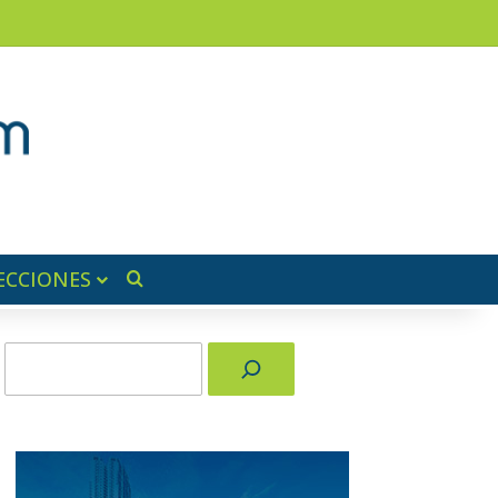
am
a lateral
ECCIONES
Buscar por
Buscar