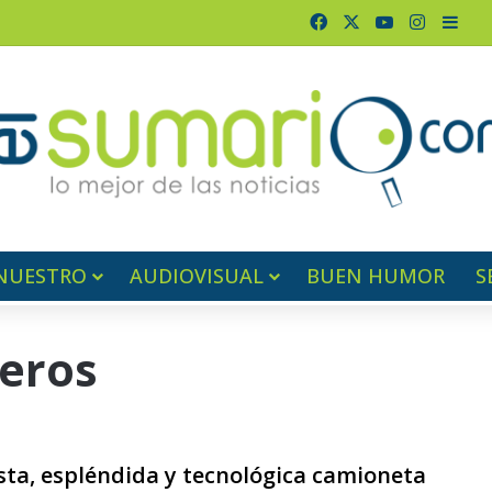
Facebook
X
YouTube
Instagr
Barr
NUESTRO
AUDIOVISUAL
BUEN HUMOR
S
jeros
sta, espléndida y tecnológica camioneta