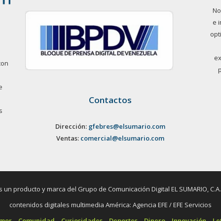
No
e 
opt
ex
con
e
Contactos
s
Dirección:
gfebres@elsumario.com
Ventas:
comercial@elsumario.com
un producto y marca del Grupo de Comunicación Digital EL SUMARIO, C.A. / 
contenidos digitales multimedia América: Agencia EFE / EFE Servicios
umor
Comunidad
Curiosidades
Deportes
Dinero
Innovación
Le