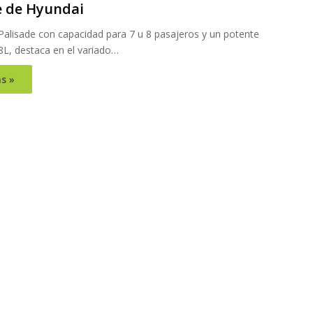
e de Hyundai
Palisade con capacidad para 7 u 8 pasajeros y un potente
8L, destaca en el variado…
s »