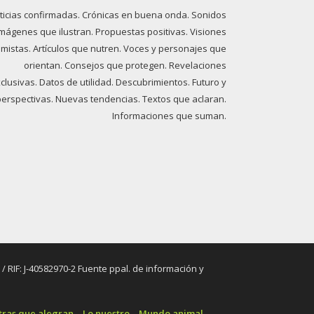
ticias confirmadas. Crónicas en buena onda. Sonidos
imágenes que ilustran. Propuestas positivas. Visiones
imistas. Artículos que nutren. Voces y personajes que
orientan. Consejos que protegen. Revelaciones
clusivas. Datos de utilidad. Descubrimientos. Futuro y
perspectivas. Nuevas tendencias. Textos que aclaran.
Informaciones que suman.
RIF: J-40582970-2 Fuente ppal. de información y
tras que alegran
Lo nuestro
Mundo animal