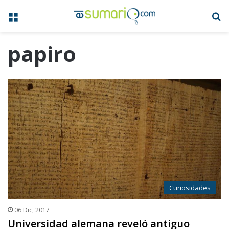
Menú
B
papiro
Curiosidades
06 Dic, 2017
Universidad alemana reveló antiguo