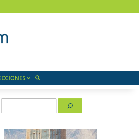
am
a lateral
ECCIONES
Buscar por
Buscar