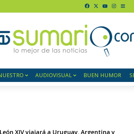
Facebook
X
YouTube
Instagr
Barr
NUESTRO
AUDIOVISUAL
BUEN HUMOR
S
León XIV viajará a Uruguay, Argentina y