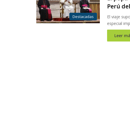
Perú del
Destacadas
El viaje sup
especial imp
Leer má