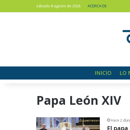
sábado 8 agosto de 2026
ACERCA DE
INICIO
LO 
Papa León XIV
Hace 2 días
El papa 