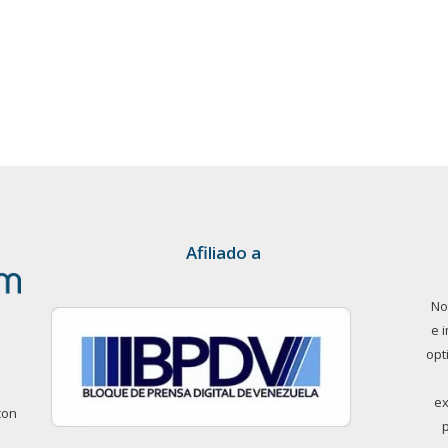
Afiliado a
No
e 
opt
ex
con