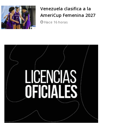
Venezuela clasifica a la
AmeriCup Femenina 2027
Hace 16 horas