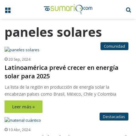
Menú
B
paneles solares
Comunidad
20 Sep, 2024
Latinoamérica prevé crecer en energía
solar para 2025
La lista de la región en producción de energía solar la
encabezan países como Brasil, México, Chile y Colombia
Leer más »
Destacadas
10 Abr, 2024