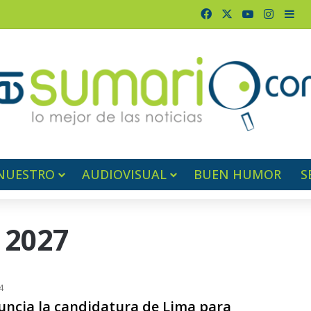
Facebook
X
YouTube
Instag
Bar
NUESTRO
AUDIOVISUAL
BUEN HUMOR
S
 2027
4
uncia la candidatura de Lima para