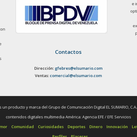
e 
opt
ex
con
e
Contactos
s
Dirección:
gfebres@elsumario.com
Ventas:
comercial@elsumario.com
un producto y marca del Grupo de Comunicación Digital EL SUMARIO, C.A. / 
contenidos digitales multimedia América: Agencia EFE / EFE Servicios
umor
Comunidad
Curiosidades
Deportes
Dinero
Innovación
Le
Perfiles
Placeres