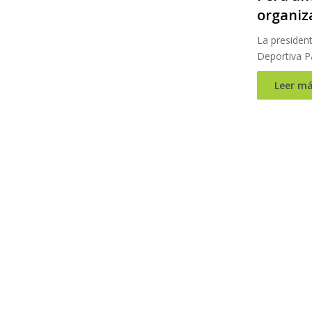
organiz
La presiden
Deportiva P
Leer má