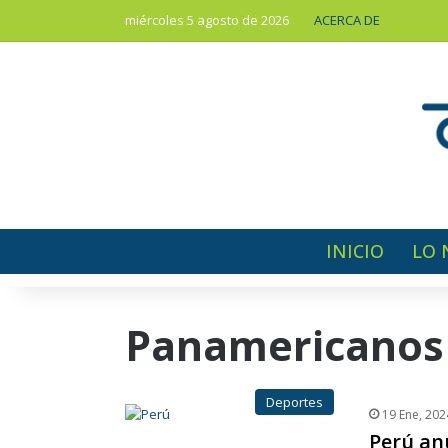
miércoles 5 agosto de 2026
ACERCA DE
INICIO
LO 
Panamericanos
Deportes
19 Ene, 202
Perú an