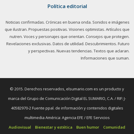
Política editorial
Noticias confirmadas. Crónicas en buena onda. Sonidos e imágenes
que ilustran. Propuestas positivas. Visiones optimistas. Artículos que
nutren. Voces y personajes que orientan. Consejos que protegen.
Revelaciones exclusivas. Datos de utilidad. Descubrimientos. Futuro
y perspectivas. Nuevas tendencias. Textos que aclaran.
Informaciones que suman.
© 2015. Derechos reservados, elsumario.com es un producto y
marca del Grupo de Comunicación Digital EL SUMARIO, C.A. / RIF: J-
40582970-2 Fuente ppal. de información y contenidos digitales
multimedia América: Agencia EFE / EFE Servicios
Audiovisual
Bienestar y estética
Buen humor
Comunidad