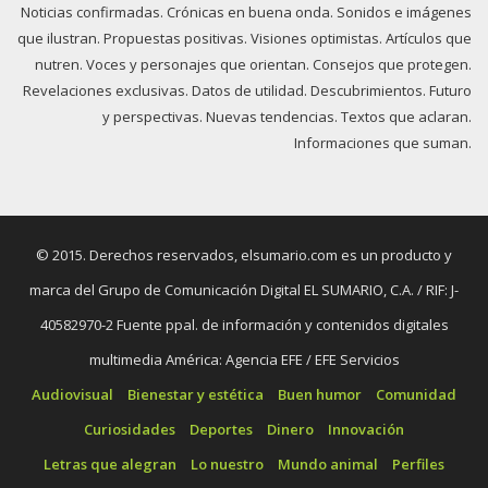
Noticias confirmadas. Crónicas en buena onda. Sonidos e imágenes
que ilustran. Propuestas positivas. Visiones optimistas. Artículos que
nutren. Voces y personajes que orientan. Consejos que protegen.
Revelaciones exclusivas. Datos de utilidad. Descubrimientos. Futuro
y perspectivas. Nuevas tendencias. Textos que aclaran.
Informaciones que suman.
© 2015. Derechos reservados, elsumario.com es un producto y
marca del Grupo de Comunicación Digital EL SUMARIO, C.A. / RIF: J-
40582970-2 Fuente ppal. de información y contenidos digitales
multimedia América: Agencia EFE / EFE Servicios
Audiovisual
Bienestar y estética
Buen humor
Comunidad
Curiosidades
Deportes
Dinero
Innovación
Letras que alegran
Lo nuestro
Mundo animal
Perfiles