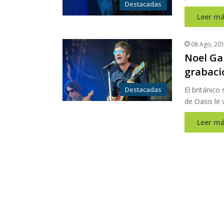
Destacadas
Leer má
08 Ago, 20
Noel Gal
grabaci
Destacadas
El británico
de Oasis le 
Leer má