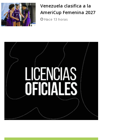
Venezuela clasifica a la
AmeriCup Femenina 2027
Hace 13 horas