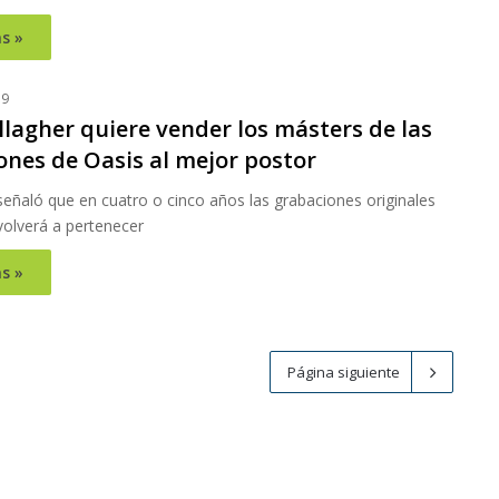
s »
19
lagher quiere vender los másters de las
ones de Oasis al mejor postor
 señaló que en cuatro o cinco años las grabaciones originales
volverá a pertenecer
s »
Página siguiente