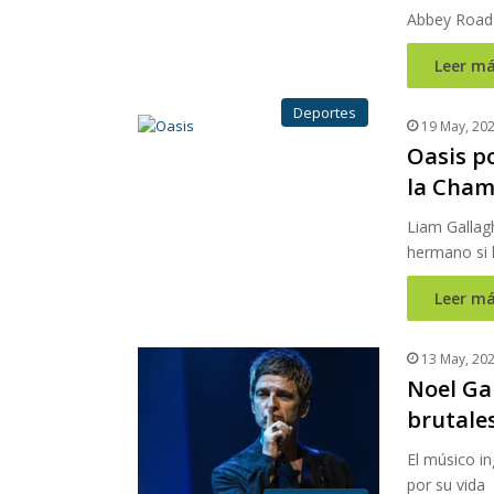
Abbey Road
Leer má
Deportes
19 May, 20
Oasis po
la Cham
Liam Gallag
hermano si 
Leer má
13 May, 20
Noel Ga
brutale
El músico i
por su vida