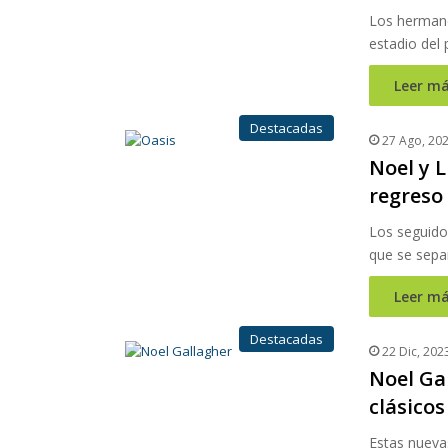
Los hermanos
estadio del 
Leer má
Destacadas
27 Ago, 20
Noel y 
regreso
Los seguido
que se sepa
Leer má
Destacadas
22 Dic, 202
Noel Ga
clásicos
Estas nueva