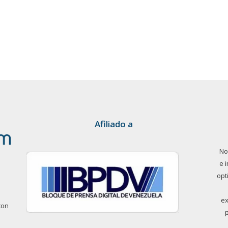
Afiliado a
No
e 
opt
ex
con