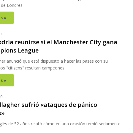
 de Londres
s »
23
dría reunirse si el Manchester City gana
pions League
her anunció que está dispuesto a hacer las pases con su
los "citizens" resultan campeones
s »
20
llagher sufrió «ataques de pánico
s»
nglés de 52 años relató cómo en una ocasión temió seriamente