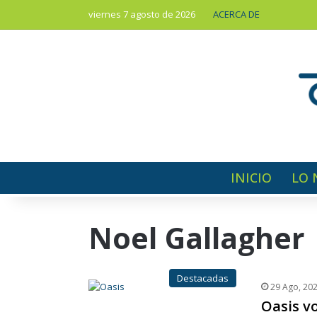
viernes 7 agosto de 2026
ACERCA DE
INICIO
LO 
Noel Gallagher
Destacadas
29 Ago, 20
Oasis v