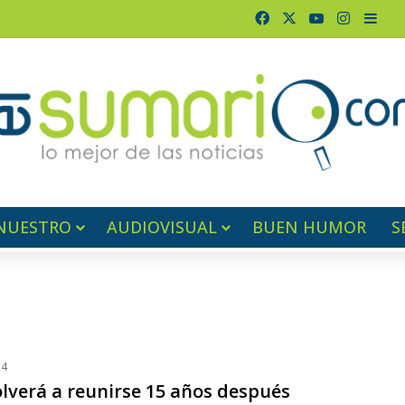
Facebook
X
YouTube
Instagr
Barr
NUESTRO
AUDIOVISUAL
BUEN HUMOR
S
24
olverá a reunirse 15 años después