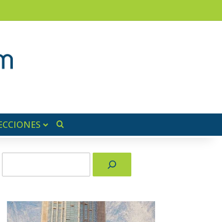
am
a lateral
ECCIONES
Buscar por
Buscar