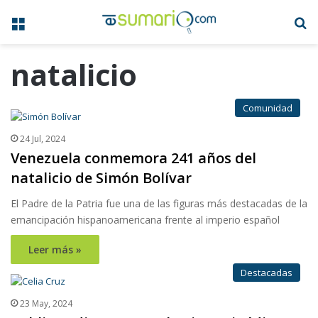
Menú
B
natalicio
Comunidad
24 Jul, 2024
Venezuela conmemora 241 años del
natalicio de Simón Bolívar
El Padre de la Patria fue una de las figuras más destacadas de la
emancipación hispanoamericana frente al imperio español
Leer más »
Destacadas
23 May, 2024