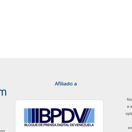
Afiliado a
No
e 
opt
ex
con