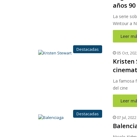
años 90
La serie sob
Wintour a N
Leer má
Destacadas
05 Oct, 202
Kristen
cinemat
La famosa f
del cine
Leer má
Destacadas
07 Jul, 2022
Balencia
Nicole Kidm