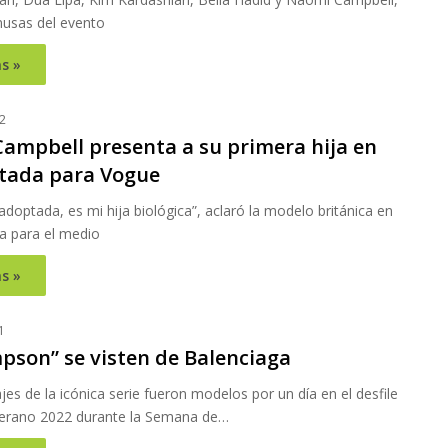
musas del evento
s »
2
ampbell presenta a su primera hija en
tada para Vogue
 adoptada, es mi hija biológica”, aclaró la modelo británica en
va para el medio
s »
1
mpson” se visten de Balenciaga
es de la icónica serie fueron modelos por un día en el desfile
erano 2022 durante la Semana de…