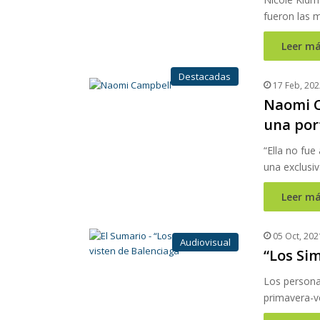
fueron las 
Leer má
Destacadas
17 Feb, 202
Naomi C
una por
“Ella no fue
una exclusi
Leer má
05 Oct, 202
Audiovisual
“Los Si
Los personaj
primavera-v