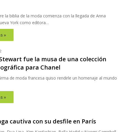
re la biblia de la moda comienza con la llegada de Anna
ueva York como editora…
s »
2
 Stewart fue la musa de una colección
ográfica para Chanel
irma de moda francesa quiso rendirle un homenaje al mundo
s »
ga cautiva con su desfile en París
an, Dua Lipa, Kim Kardashian, Bella Hadid y Naomi Campbell,