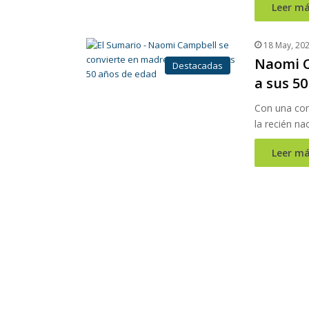
Leer má
18 May, 20
Naomi C
Destacadas
a sus 5
Con una con
la recién na
Leer má