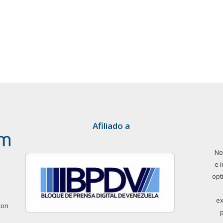
Afiliado a
No
e 
opt
ex
con