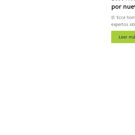
por nue
El 'Ecce hom
expertos si
Leer má