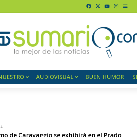
Facebook
X
YouTube
Instagr
Barr
NUESTRO
AUDIOVISUAL
BUEN HUMOR
S
24
mo de Caravaggio se exhibirá en el Prado