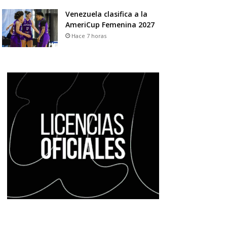
Venezuela clasifica a la
AmeriCup Femenina 2027
Hace 7 horas