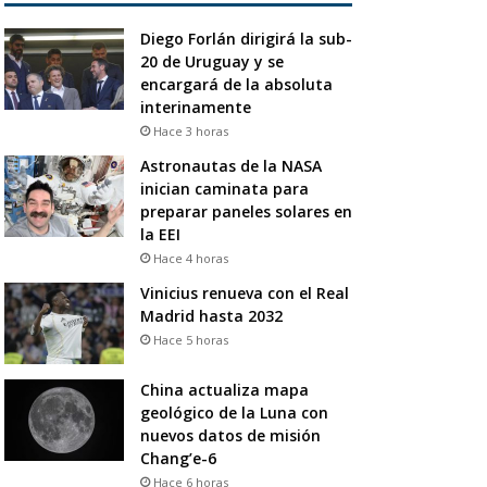
Diego Forlán dirigirá la sub-
20 de Uruguay y se
encargará de la absoluta
interinamente
Hace 3 horas
Astronautas de la NASA
inician caminata para
preparar paneles solares en
la EEI
Hace 4 horas
Vinicius renueva con el Real
Madrid hasta 2032
Hace 5 horas
China actualiza mapa
geológico de la Luna con
nuevos datos de misión
Chang’e-6
Hace 6 horas