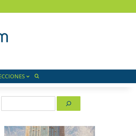
am
a lateral
ECCIONES
Buscar por
Buscar