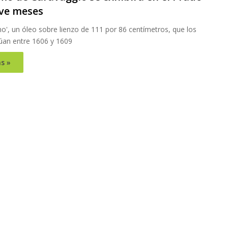
ve meses
o', un óleo sobre lienzo de 111 por 86 centímetros, que los
túan entre 1606 y 1609
s »