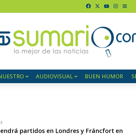
Facebook
X
YouTube
Instagr
Barr
NUESTRO
AUDIOVISUAL
BUEN HUMOR
S
23
tendrá partidos en Londres y Fráncfort en