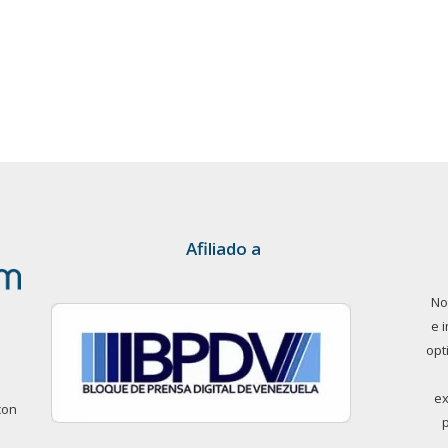
Afiliado a
No
e 
opt
ex
con