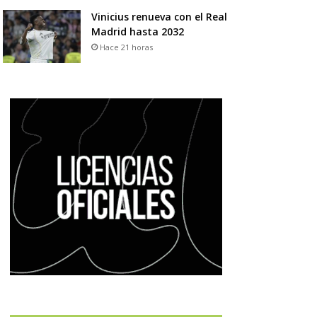
Vinicius renueva con el Real
Madrid hasta 2032
Hace 21 horas