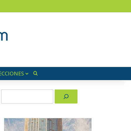
am
a lateral
ECCIONES
Buscar por
Buscar