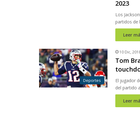
2023
Los Jacksonv
partidos de
Leer má
10 Dic, 201
Tom Bra
touchdo
Deportes
El jugador d
del partido
Leer má