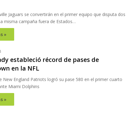
ille Jaguars se convertirán en el primer equipo que disputa dos
 la misma campaña fuera de Estados…
s »
8
dy estableció récord de pases de
wn en la NFL
e New England Patriots logró su pase 580 en el primer cuarto
 ante Miami Dolphins
s »