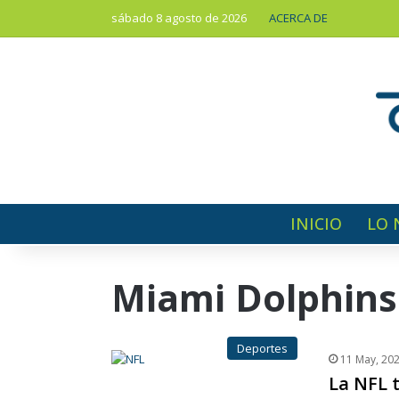
sábado 8 agosto de 2026
ACERCA DE
INICIO
LO 
Miami Dolphins
Deportes
11 May, 20
La NFL 