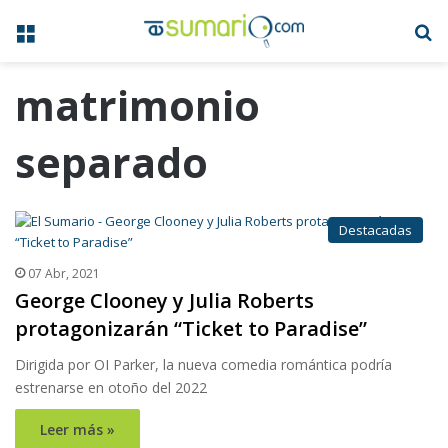
Menú
B
matrimonio
separado
Destacadas
07 Abr, 2021
George Clooney y Julia Roberts
protagonizarán “Ticket to Paradise”
Dirigida por OI Parker, la nueva comedia romántica podría
estrenarse en otoño del 2022
Leer más »