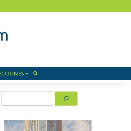
am
a lateral
ECCIONES
Buscar por
Buscar