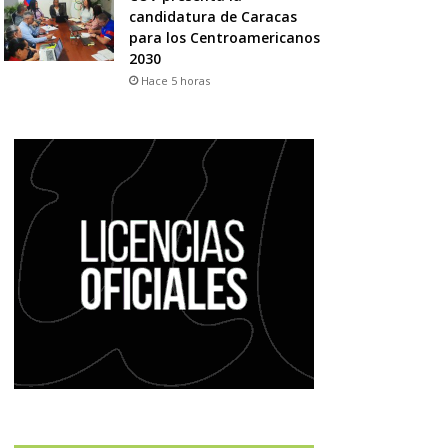
candidatura de Caracas
para los Centroamericanos
2030
Hace 5 horas