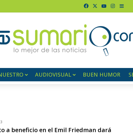
Facebook
X
YouTube
Instagr
Barr
NUESTRO
AUDIOVISUAL
BUEN HUMOR
S
23
o a beneficio en el Emil Friedman dará