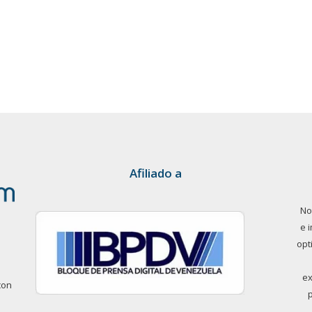
Afiliado a
No
e 
opt
ex
con