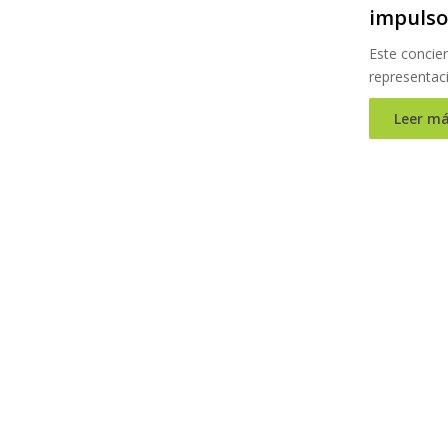
impulso 
Este concie
representac
Leer má