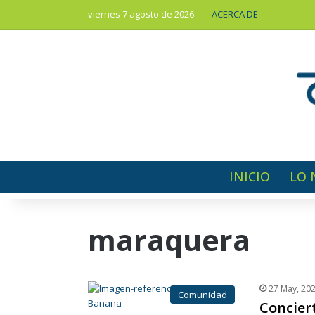
viernes 7 agosto de 2026
ACERCA DE
INICIO
LO 
maraquera
27 May, 20
Comunidad
Conciert