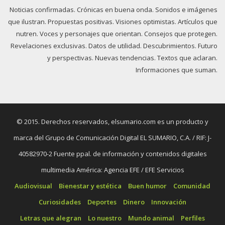
Noticias confirmadas. Crónicas en buena onda. Sonidos e imágenes
que ilustran. Propuestas positivas. Visiones optimistas. Artículos que
nutren. Voces y personajes que orientan. Consejos que protegen.
Revelaciones exclusivas. Datos de utilidad. Descubrimientos. Futuro
y perspectivas. Nuevas tendencias. Textos que aclaran.
Informaciones que suman.
© 2015. Derechos reservados, elsumario.com es un producto y
marca del Grupo de Comunicación Digital EL SUMARIO, C.A. / RIF: J-
40582970-2 Fuente ppal. de información y contenidos digitales
multimedia América: Agencia EFE / EFE Servicios
Audiovisual
Bienestar y estética
Buen humor
Comunidad
Curiosidades
Deportes
Dinero
Innovación
Letras que alegran
Lo nuestro
Mundo animal
Perfiles