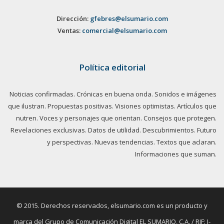
Dirección:
gfebres@elsumario.com
Ventas:
comercial@elsumario.com
Política editorial
Noticias confirmadas. Crónicas en buena onda. Sonidos e imágenes
que ilustran. Propuestas positivas. Visiones optimistas. Artículos que
nutren. Voces y personajes que orientan. Consejos que protegen.
Revelaciones exclusivas. Datos de utilidad. Descubrimientos. Futuro
y perspectivas. Nuevas tendencias. Textos que aclaran.
Informaciones que suman.
© 2015. Derechos reservados, elsumario.com es un producto y
marca del Grupo de Comunicación Digital EL SUMARIO, C.A. / RIF: J-