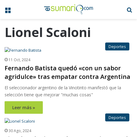
Menú
B
Lionel Scaloni
Deportes
11 Oct, 2024
Fernando Batista quedó «con un sabor
agridulce» tras empatar contra Argentina
El seleccionador argentino de la Vinotinto manifestó que la
selección tiene que mejorar "muchas cosas"
Leer más »
Deportes
30 Ago, 2024