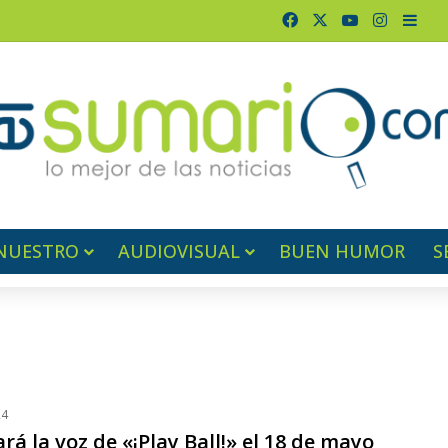
Facebook
X
YouTube
Instagr
Barr
NUESTRO
AUDIOVISUAL
BUEN HUMOR
S
24
á la voz de «¡Play Ball!» el 18 de mayo