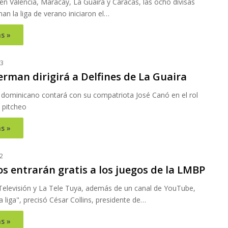
n Valencia, Maracay, La Guaira y Caracas, las ocho divisas
n la liga de verano iniciaron el…
s »
23
erman dirigirá a Delfines de La Guaira
a dominicano contará con su compatriota José Canó en el rol
 pitcheo
s »
2
s entrarán gratis a los juegos de la LMBP
Televisión y La Tele Tuya, además de un canal de YouTube,
la liga", precisó César Collins, presidente de…
s »