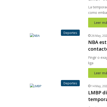
La temporad
como embaj
Leer má
Deportes
26 May, 20
NBA estu
contacto
Fingir o exa
liga
Leer má
Deportes
14 May, 20
LMBP dio
tempor