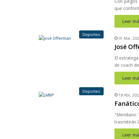
Con juegos e
que conforma
Leer má
Deportes
01 Mar, 20
José Off
El estrateg
de coach de
Leer má
Deportes
18 Abr, 202
Fanático
"Meridiano 
trasmitirán 
Leer má