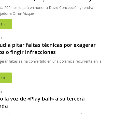
a 2024 se jugará en honor a David Concepción y tendrá
ador a Omar Vizquel
s »
23
dia pitar faltas técnicas por exagerar
s o fingir infracciones
gerar faltas se ha convertido en una polémica recurrente en la
s »
23
 la voz de «Play ball» a su tercera
ada