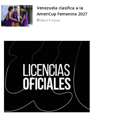
Venezuela clasifica a la
AmeriCup Femenina 2027
Hace 9 horas