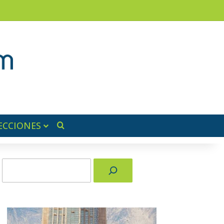
am
a lateral
ECCIONES
Buscar por
Buscar