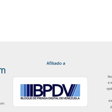
Afiliado a
No
e 
opt
ex
con