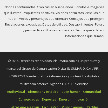
Noticias confirmadas. Crónicas en buena onda. Sonidos e imágenes
que ilustran. Propuestas positivas. Visiones optimistas. Artículos que
nutren. Voces y personajes que orientan. Consejos que protegen.
Revelaciones exclusivas. Datos de utilidad. Descubrimientos. Futuro
y perspectivas. Nuevas tendencias. Textos que aclaran.
Informaciones que suman.
© 2015. Derechos reservados, elsumario.com es un producto y
marca del Grupo de Comunicación Digital EL SUMARIO, C.A. / RIF: J-
40582970-2 Fuente ppal. de información y contenidos digitales
multimedia América: Agencia EFE / EFE Servicios
Audiovisual
Bienestar y estética
Buen humor
Comunidad
Curiosidades
Deportes
Dinero
Innovación
Letras que alegran
Lo nuestro
Mundo animal
Perfiles