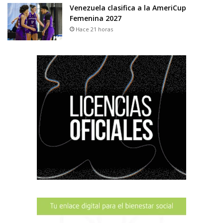
Venezuela clasifica a la AmeriCup
Femenina 2027
Hace 21 horas