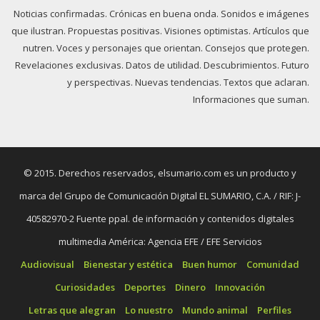
Noticias confirmadas. Crónicas en buena onda. Sonidos e imágenes
que ilustran. Propuestas positivas. Visiones optimistas. Artículos que
nutren. Voces y personajes que orientan. Consejos que protegen.
Revelaciones exclusivas. Datos de utilidad. Descubrimientos. Futuro
y perspectivas. Nuevas tendencias. Textos que aclaran.
Informaciones que suman.
© 2015. Derechos reservados, elsumario.com es un producto y
marca del Grupo de Comunicación Digital EL SUMARIO, C.A. / RIF: J-
40582970-2 Fuente ppal. de información y contenidos digitales
multimedia América: Agencia EFE / EFE Servicios
Audiovisual
Bienestar y estética
Buen humor
Comunidad
Curiosidades
Deportes
Dinero
Innovación
Letras que alegran
Lo nuestro
Mundo animal
Perfiles