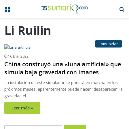
Menú
B
Li Ruilin
Comunidad
16 Ene, 2022
China construyó una «luna artificial» que
simula baja gravedad con imanes
La instalación de este simulador se pondrá en marcha en los
próximos meses, aparentemente puede hacer "desaparecer" la
gravedad el…
Leer más »
Buscar