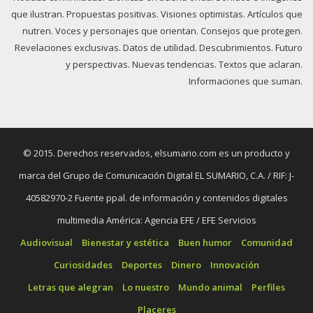
que ilustran. Propuestas positivas. Visiones optimistas. Artículos que
nutren. Voces y personajes que orientan. Consejos que protegen.
Revelaciones exclusivas. Datos de utilidad. Descubrimientos. Futuro
y perspectivas. Nuevas tendencias. Textos que aclaran.
Informaciones que suman.
© 2015. Derechos reservados, elsumario.com es un producto y
marca del Grupo de Comunicación Digital EL SUMARIO, C.A. / RIF: J-
40582970-2 Fuente ppal. de información y contenidos digitales
multimedia América: Agencia EFE / EFE Servicios
Audiovisual
Bienestar y estética
Buen humor
Comunidad
Curiosidades
Deportes
Dinero
Innovación
Letras que alegran
Lo nuestro
Mundo animal
Perfiles
Placeres