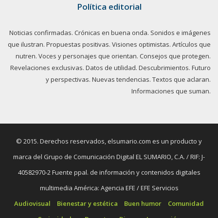
Política editorial
Noticias confirmadas. Crónicas en buena onda. Sonidos e imágenes
que ilustran. Propuestas positivas. Visiones optimistas. Artículos que
nutren. Voces y personajes que orientan. Consejos que protegen.
Revelaciones exclusivas. Datos de utilidad. Descubrimientos. Futuro
y perspectivas. Nuevas tendencias. Textos que aclaran.
Informaciones que suman.
© 2015. Derechos reservados, elsumario.com es un producto y
marca del Grupo de Comunicación Digital EL SUMARIO, C.A. / RIF: J-
40582970-2 Fuente ppal. de información y contenidos digitales
multimedia América: Agencia EFE / EFE Servicios
Audiovisual
Bienestar y estética
Buen humor
Comunidad