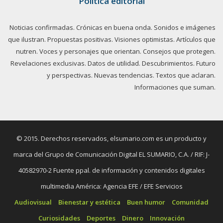
Política editorial
Noticias confirmadas. Crónicas en buena onda. Sonidos e imágenes
que ilustran. Propuestas positivas. Visiones optimistas. Artículos que
nutren. Voces y personajes que orientan. Consejos que protegen.
Revelaciones exclusivas. Datos de utilidad. Descubrimientos. Futuro
y perspectivas. Nuevas tendencias. Textos que aclaran.
Informaciones que suman.
© 2015. Derechos reservados, elsumario.com es un producto y
marca del Grupo de Comunicación Digital EL SUMARIO, C.A. / RIF: J-
40582970-2 Fuente ppal. de información y contenidos digitales
multimedia América: Agencia EFE / EFE Servicios
Audiovisual
Bienestar y estética
Buen humor
Comunidad
Curiosidades
Deportes
Dinero
Innovación