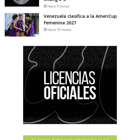
Hace 9 horas
Venezuela clasifica a la AmeriCup
Femenina 2027
Hace 10 horas