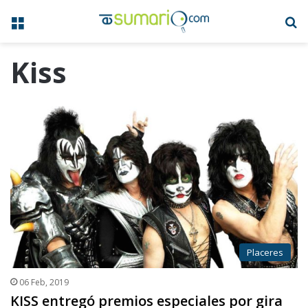
Menú
B
Kiss
Placeres
06 Feb, 2019
KISS entregó premios especiales por gira