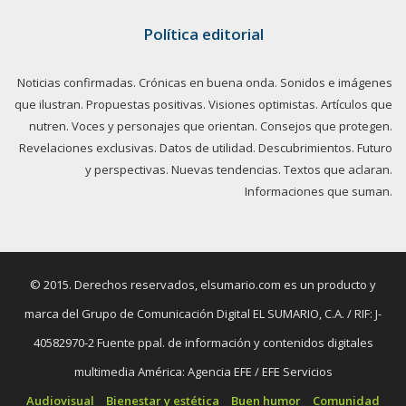
Política editorial
Noticias confirmadas. Crónicas en buena onda. Sonidos e imágenes
que ilustran. Propuestas positivas. Visiones optimistas. Artículos que
nutren. Voces y personajes que orientan. Consejos que protegen.
Revelaciones exclusivas. Datos de utilidad. Descubrimientos. Futuro
y perspectivas. Nuevas tendencias. Textos que aclaran.
Informaciones que suman.
© 2015. Derechos reservados, elsumario.com es un producto y
marca del Grupo de Comunicación Digital EL SUMARIO, C.A. / RIF: J-
40582970-2 Fuente ppal. de información y contenidos digitales
multimedia América: Agencia EFE / EFE Servicios
Audiovisual
Bienestar y estética
Buen humor
Comunidad