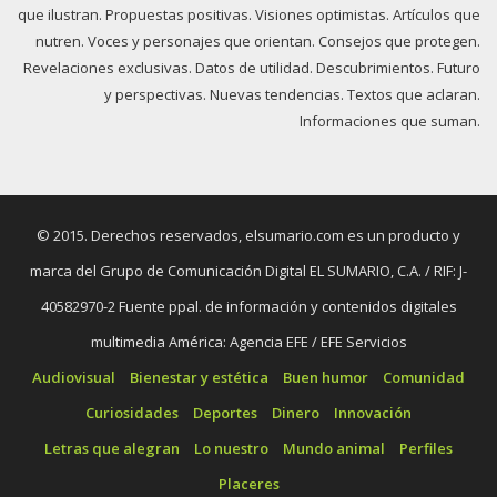
que ilustran. Propuestas positivas. Visiones optimistas. Artículos que
nutren. Voces y personajes que orientan. Consejos que protegen.
Revelaciones exclusivas. Datos de utilidad. Descubrimientos. Futuro
y perspectivas. Nuevas tendencias. Textos que aclaran.
Informaciones que suman.
© 2015. Derechos reservados, elsumario.com es un producto y
marca del Grupo de Comunicación Digital EL SUMARIO, C.A. / RIF: J-
40582970-2 Fuente ppal. de información y contenidos digitales
multimedia América: Agencia EFE / EFE Servicios
Audiovisual
Bienestar y estética
Buen humor
Comunidad
Curiosidades
Deportes
Dinero
Innovación
Letras que alegran
Lo nuestro
Mundo animal
Perfiles
Placeres