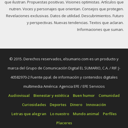
que ilustran. Propuestas positivas. Visiones optimistas. Artículos que
nutren. Voces y personajes que orientan. Consejos que protegen.
Revelaciones exclusivas. Datos de utilidad. Descubrimientos. Futuro
y perspectivas. Nuevas tendencias. Textos que aclaran.
Informaciones que suman.
© 2015. Derechos reservados, elsumario.com es un producto y
marca del Grupo de Comunicación Digital EL SUMARIO, C.A. / RIF: J-
40582970-2 Fuente ppal. de información y contenidos digitales
multimedia América: Agencia EFE / EFE Servicios
Audiovisual
Bienestar y estética
Buen humor
Comunidad
Curiosidades
Deportes
Dinero
Innovación
Letras que alegran
Lo nuestro
Mundo animal
Perfiles
Placeres