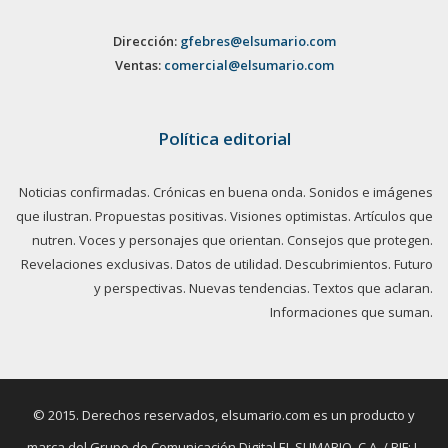
Dirección:
gfebres@elsumario.com
Ventas:
comercial@elsumario.com
Política editorial
Noticias confirmadas. Crónicas en buena onda. Sonidos e imágenes
que ilustran. Propuestas positivas. Visiones optimistas. Artículos que
nutren. Voces y personajes que orientan. Consejos que protegen.
Revelaciones exclusivas. Datos de utilidad. Descubrimientos. Futuro
y perspectivas. Nuevas tendencias. Textos que aclaran.
Informaciones que suman.
© 2015. Derechos reservados, elsumario.com es un producto y
marca del Grupo de Comunicación Digital EL SUMARIO, C.A. / RIF: J-