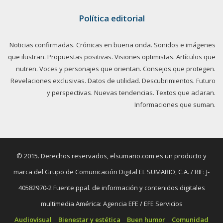
Política editorial
Noticias confirmadas. Crónicas en buena onda. Sonidos e imágenes
que ilustran. Propuestas positivas. Visiones optimistas. Artículos que
nutren. Voces y personajes que orientan. Consejos que protegen.
Revelaciones exclusivas. Datos de utilidad. Descubrimientos. Futuro
y perspectivas. Nuevas tendencias. Textos que aclaran.
Informaciones que suman.
© 2015. Derechos reservados, elsumario.com es un producto y
marca del Grupo de Comunicación Digital EL SUMARIO, C.A. / RIF: J-
40582970-2 Fuente ppal. de información y contenidos digitales
multimedia América: Agencia EFE / EFE Servicios
Audiovisual
Bienestar y estética
Buen humor
Comunidad