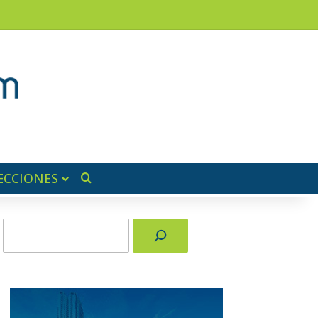
am
a lateral
ECCIONES
Buscar por
Buscar