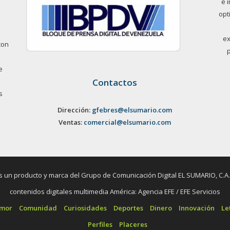
e 
opt
ex
con
e
Contactos
s
Dirección:
gfebres@elsumario.com
Ventas:
comercial@elsumario.com
un producto y marca del Grupo de Comunicación Digital EL SUMARIO, C.A. / 
contenidos digitales multimedia América: Agencia EFE / EFE Servicios
umor
Comunidad
Curiosidades
Deportes
Dinero
Innovación
Le
Perfiles
Placeres