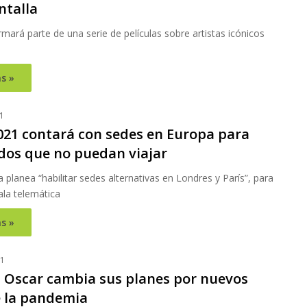
ntalla
rmará parte de una serie de películas sobre artistas icónicos
s »
1
021 contará con sedes en Europa para
os que no puedan viajar
planea “habilitar sedes alternativas en Londres y París”, para
ala telemática
s »
21
l Oscar cambia sus planes por nuevos
e la pandemia