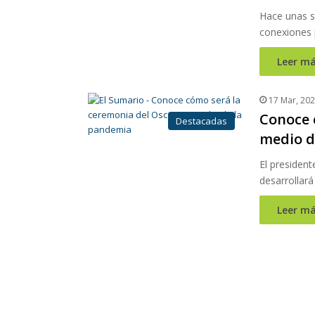
Hace unas s
conexiones 
Leer má
17 Mar, 20
Conoce 
Destacadas
medio d
El presiden
desarrollará
Leer má