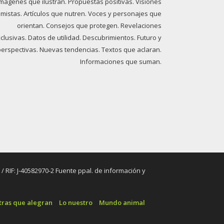
imágenes que ilustran. Propuestas positivas. Visiones
imistas. Artículos que nutren. Voces y personajes que
orientan. Consejos que protegen. Revelaciones
clusivas. Datos de utilidad. Descubrimientos. Futuro y
perspectivas. Nuevas tendencias. Textos que aclaran.
Informaciones que suman.
RIF: J-40582970-2 Fuente ppal. de información y
tras que alegran
Lo nuestro
Mundo animal