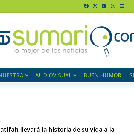
Facebook
X
YouTube
Instagr
Barr
NUESTRO
AUDIOVISUAL
BUEN HUMOR
S
4
tifah llevará la historia de su vida a la