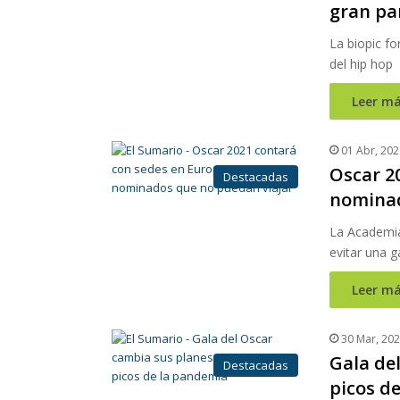
gran pa
La biopic fo
del hip hop
Leer má
01 Abr, 202
Oscar 2
Destacadas
nominad
La Academia 
evitar una g
Leer má
30 Mar, 20
Gala de
Destacadas
picos d