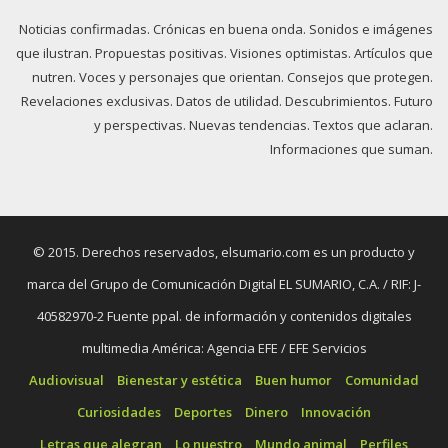
Noticias confirmadas. Crónicas en buena onda. Sonidos e imágenes
que ilustran. Propuestas positivas. Visiones optimistas. Artículos que
nutren. Voces y personajes que orientan. Consejos que protegen.
Revelaciones exclusivas. Datos de utilidad. Descubrimientos. Futuro
y perspectivas. Nuevas tendencias. Textos que aclaran.
Informaciones que suman.
© 2015. Derechos reservados, elsumario.com es un producto y
marca del Grupo de Comunicación Digital EL SUMARIO, C.A. / RIF: J-
40582970-2 Fuente ppal. de información y contenidos digitales
multimedia América: Agencia EFE / EFE Servicios
Audiovisual
Bienestar y estética
Buen humor
Comunidad
Curiosidades
Deportes
Dinero
Innovación
Letras que alegran
Lo nuestro
Mundo animal
Perfiles