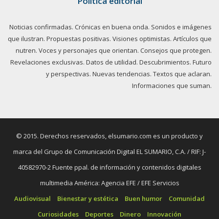
Política editorial
Noticias confirmadas. Crónicas en buena onda. Sonidos e imágenes
que ilustran. Propuestas positivas. Visiones optimistas. Artículos que
nutren. Voces y personajes que orientan. Consejos que protegen.
Revelaciones exclusivas. Datos de utilidad. Descubrimientos. Futuro
y perspectivas. Nuevas tendencias. Textos que aclaran.
Informaciones que suman.
© 2015. Derechos reservados, elsumario.com es un producto y
marca del Grupo de Comunicación Digital EL SUMARIO, C.A. / RIF: J-
40582970-2 Fuente ppal. de información y contenidos digitales
multimedia América: Agencia EFE / EFE Servicios
Audiovisual
Bienestar y estética
Buen humor
Comunidad
Curiosidades
Deportes
Dinero
Innovación