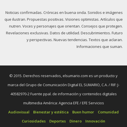
Noticias confirmadas. Crónicas en buena onda. Sonidos e imágenes
que ilustran. Propuestas positivas. Visiones optimistas. Artículos que
nutren. Voces y personajes que orientan. Consejos que protegen.
Revelaciones exclusivas. Datos de utilidad. Descubrimientos. Futuro
y perspectivas. Nuevas tendencias. Textos que aclaran.
Informaciones que suman.
© 2015. Derechos reservados, elsumario.com es un producto y
marca del Grupo de Comunicación Digital EL SUMARIO, C.A. / RIF: J-
40582970-2 Fuente ppal. de información y contenidos digitales
multimedia América: Agencia EFE / EFE Servicios
Audiovisual
Bienestar y estética
Buen humor
Comunidad
Curiosidades
Deportes
Dinero
Innovación