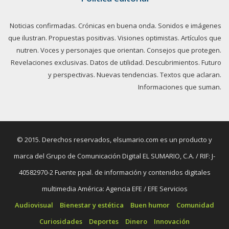
Noticias confirmadas. Crónicas en buena onda. Sonidos e imágenes
que ilustran. Propuestas positivas. Visiones optimistas. Artículos que
nutren. Voces y personajes que orientan. Consejos que protegen.
Revelaciones exclusivas. Datos de utilidad. Descubrimientos. Futuro
y perspectivas. Nuevas tendencias. Textos que aclaran.
Informaciones que suman.
© 2015. Derechos reservados, elsumario.com es un producto y
marca del Grupo de Comunicación Digital EL SUMARIO, C.A. / RIF: J-
40582970-2 Fuente ppal. de información y contenidos digitales
multimedia América: Agencia EFE / EFE Servicios
Audiovisual
Bienestar y estética
Buen humor
Comunidad
Curiosidades
Deportes
Dinero
Innovación