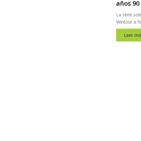
años 90
La serie sob
Wintour a N
Leer má