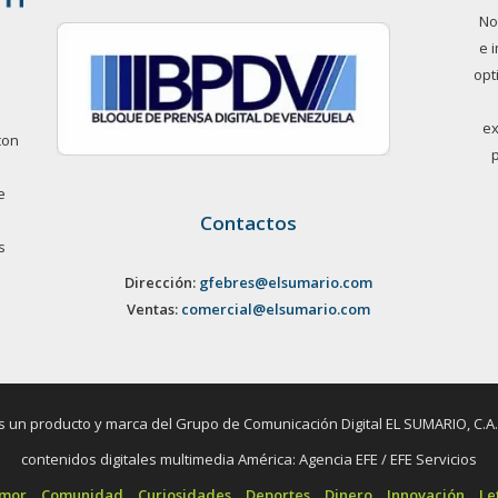
No
e 
opt
ex
con
e
Contactos
s
Dirección:
gfebres@elsumario.com
Ventas:
comercial@elsumario.com
un producto y marca del Grupo de Comunicación Digital EL SUMARIO, C.A. / 
contenidos digitales multimedia América: Agencia EFE / EFE Servicios
umor
Comunidad
Curiosidades
Deportes
Dinero
Innovación
Le