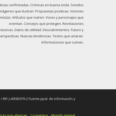
ticias confirmadas. Crónicas en buena onda. Sonidos
imágenes que ilustran. Propuestas positivas. Visiones
imistas. Artículos que nutren. Voces y personajes que
orientan. Consejos que protegen. Revelaciones
clusivas. Datos de utilidad. Descubrimientos. Futuro y
perspectivas. Nuevas tendencias. Textos que aclaran.
Informaciones que suman.
RIF: J-40582970-2 Fuente ppal. de información y
tras que alegran
Lo nuestro
Mundo animal