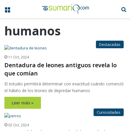
Menú
B
humanos
Destacadas
11 Oct, 2024
Dentadura de leones antiguos revela lo
que comían
El estudio permitirá determinar con exactitud cuándo comenzó
el hábito de los leones de depredar humanos
Leer más »
Curiosidades
02 Oct, 2024