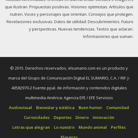
que ilustran. Propuestas positivas. Visiones optimistas. Artículos que
nutren. Voces y personajes que orientan. Consejos que protegen.
Revelaciones exclusivas. Datos de utilidad. Descubrimientos. Futuro
y perspectivas. Nuevas tendencias. Textos que aclaran.
Informaciones que suman.
© 2015. Derechos reservados, elsumario.com es un producto y
marca del Grupo de Comunicación Digital EL SUMARIO, C.A. / RIF: J-
40582970-2 Fuente ppal. de información y contenidos digitales
multimedia América: Agencia EFE / EFE Servicios
Audiovisual
Bienestar y estética
Buen humor
Comunidad
Curiosidades
Deportes
Dinero
Innovación
Letras que alegran
Lo nuestro
Mundo animal
Perfiles
Placeres