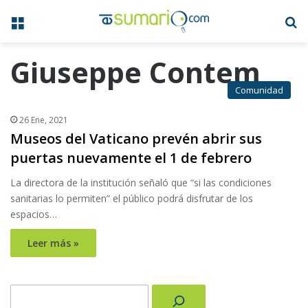
Menú
B
Giuseppe Contem
Comunidad
26 Ene, 2021
Museos del Vaticano prevén abrir sus
puertas nuevamente el 1 de febrero
La directora de la institución señaló que “si las condiciones
sanitarias lo permiten” el público podrá disfrutar de los
espacios…
Leer más »
Buscar