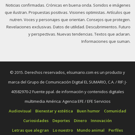
Noticias confirmadas. Crónicas en buena onda. Sonidos e imágenes
que ilustran. Propuestas positivas. Visiones optimistas. Artículos que
nutren. Voces y personajes que orientan. Consejos que protegen.
Revelaciones exclusivas. Datos de utilidad. Descubrimientos. Futuro
y perspectivas. Nuevas tendencias. Textos que aclaran.
Informaciones que suman.
© 2015. Derechos reservados, elsumario.com es un producto y
marca del Grupo de Comunicación Digital EL SUMARIO, C.A. / RIF: J-
40582970-2 Fuente ppal. de información y contenidos digitales
multimedia América: Agencia EFE / EFE Servicios
Audiovisual
Bienestar y estética
Buen humor
Comunidad
Curiosidades
Deportes
Dinero
Innovación
Letras que alegran
Lo nuestro
Mundo animal
Perfiles