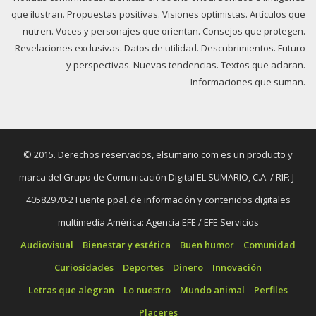
que ilustran. Propuestas positivas. Visiones optimistas. Artículos que
nutren. Voces y personajes que orientan. Consejos que protegen.
Revelaciones exclusivas. Datos de utilidad. Descubrimientos. Futuro
y perspectivas. Nuevas tendencias. Textos que aclaran.
Informaciones que suman.
© 2015. Derechos reservados, elsumario.com es un producto y
marca del Grupo de Comunicación Digital EL SUMARIO, C.A. / RIF: J-
40582970-2 Fuente ppal. de información y contenidos digitales
multimedia América: Agencia EFE / EFE Servicios
Audiovisual
Bienestar y estética
Buen humor
Comunidad
Curiosidades
Deportes
Dinero
Innovación
Letras que alegran
Lo nuestro
Mundo animal
Perfiles
Placeres