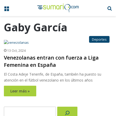
Menú
B
Gaby García
Deportes
13 Oct, 2024
Venezolanas entran con fuerza a Liga
Femenina en España
El Costa Adeje Tenerife, de España, también ha puesto su
atención en el fútbol venezolano en los últimos años
Leer más »
Buscar