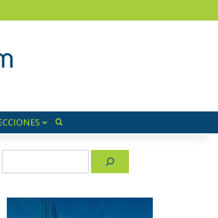
am
a lateral
ECCIONES
Buscar por
Buscar