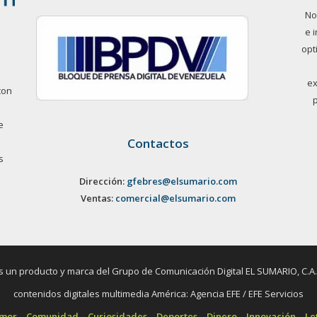
No
e 
opt
ex
con
e
Contactos
s
Dirección:
gfebres@elsumario.com
Ventas:
comercial@elsumario.com
un producto y marca del Grupo de Comunicación Digital EL SUMARIO, C.A. / 
contenidos digitales multimedia América: Agencia EFE / EFE Servicios
umor
Comunidad
Curiosidades
Deportes
Dinero
Innovación
Le