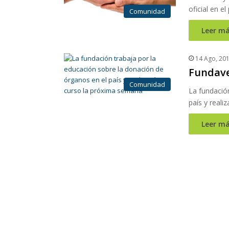
oficial en el
Comunidad
Leer má
14 Ago, 20
Fundave
Comunidad
La fundació
país y reali
Leer má