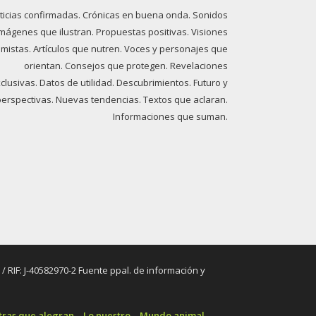
ticias confirmadas. Crónicas en buena onda. Sonidos
imágenes que ilustran. Propuestas positivas. Visiones
imistas. Artículos que nutren. Voces y personajes que
orientan. Consejos que protegen. Revelaciones
clusivas. Datos de utilidad. Descubrimientos. Futuro y
perspectivas. Nuevas tendencias. Textos que aclaran.
Informaciones que suman.
RIF: J-40582970-2 Fuente ppal. de información y
tras que alegran
Lo nuestro
Mundo animal