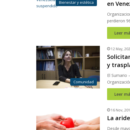
Bienestar y estética
en Vene
Organizacio
perdieron 96
Leer má
12 May, 20
Solicit
y trasp
El Sumario – 
Comunidad
Organizació
Leer má
16 Nov, 20
La arid
Desde mayo 