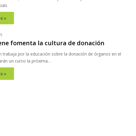
 país
s »
15
ne fomenta la cultura de donación
n trabaja por la educación sobre la donación de órganos en el
zarán un curso la próxima…
s »