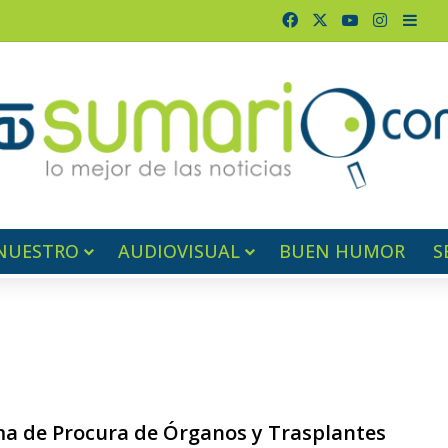
Facebook
X
YouTube
Instagr
Barr
NUESTRO
AUDIOVISUAL
BUEN HUMOR
S
1
a de Procura de Órganos y Trasplantes