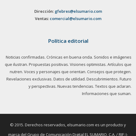
Dirección:
gfebres@elsumario.com
Ventas:
comercial@elsumario.com
Política editorial
Noticias confirmadas. Crónicas en buena onda. Sonidos e imágenes
que ilustran. Propuestas positivas. Visiones optimistas. Artículos que
nutren. Voces y personajes que orientan. Consejos que protegen.
Revelaciones exclusivas. Datos de utilidad. Descubrimientos. Futuro
y perspectivas. Nuevas tendencias. Textos que aclaran.
Informaciones que suman.
© 2015. Derechos reservados, elsumario.com es un producto y
marca del Grupo de Comunicación Digital EL SUMARIO, C.A. / RIF: J-